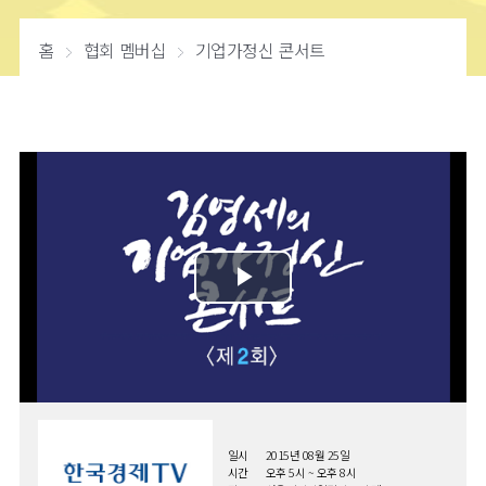
홈
협회 멤버십
기업가정신 콘서트
일시
2015년 08월 25일
시간
오후 5시 ~ 오후 8시