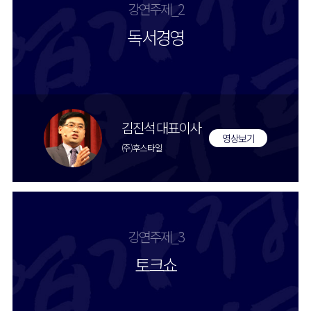
강연주제_2
독서경영
김진석 대표이사
영상보기
(주)후스타일
강연주제_3
토크쇼