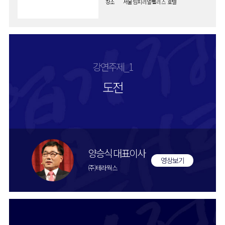
장소
서울임피리얼팰리스 호텔
강연주제_1
도전
양승식 대표이사
영상보기
(주)테라웍스