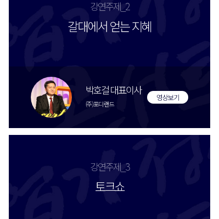
강연주제_2
갈대에서 얻는 지혜
박호걸 대표이사
영상보기
(주)포디랜드
강연주제_3
토크쇼