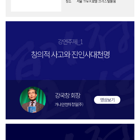
장소
서울 The K호텔 크리스탈볼룸
강연주제_1
창의적 사고와 진인사대천명
강국창 회장
영상보기
가나안전자정밀(주)