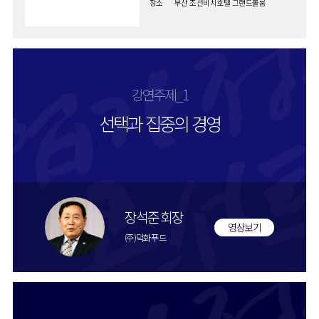
장소
부산 조선비치호텔 그랜드볼룸
강연주제_1
선택과 집중의 경영
장석준 회장
영상보기
(주)덕화푸드