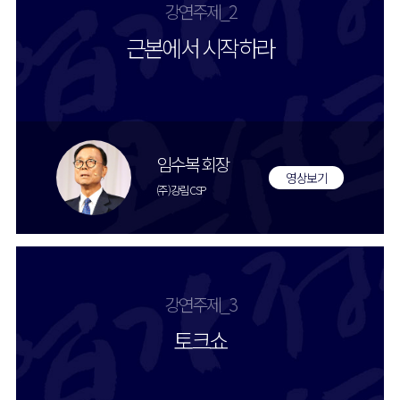
강연주제_2
근본에서 시작하라
임수복 회장
영상보기
(주)강림CSP
강연주제_3
토크쇼