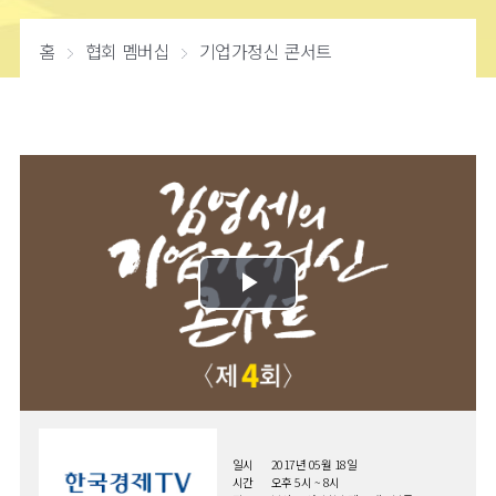
홈
협회 멤버십
기업가정신 콘서트
일시
2017년 05월 18일
시간
오후 5시 ~ 8시