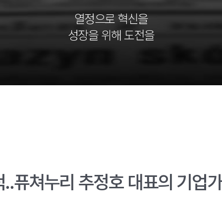
열정으로 혁신을
성장을 위해 도전을
척..퓨쳐누리 추정호 대표의 기업