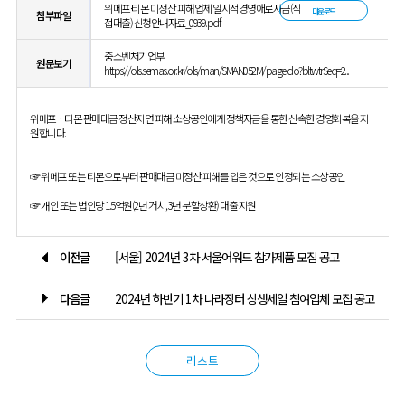
위메프·티몬 미정산 피해업체 일시적경영애로자금(직
다운로드
첨부파일
접대출) 신청안내자료_0939.pdf
중소벤처기업부
원문보기
https://ols.semas.or.kr/ols/man/SMAN052M/page.do?bltwtrSeq=2...
위메프ㆍ티몬 판매대금 정산지연 피해 소상공인에게 정책자금을 통한 신속한 경영회복을 지
원합니다.
☞ 위메프 또는 티몬으로부터 판매대금 미정산 피해를 입은 것으로 인정되는 소상공인
☞ 개인 또는 법인당 1.5억원(2년 거치, 3년 분할상환) 대출 지원
이전글
[서울] 2024년 3차 서울어워드 참가제품 모집 공고
다음글
2024년 하반기 1차 나라장터 상생세일 참여업체 모집 공고
리스트