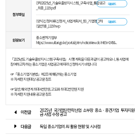
(3차)2025년_기술유출방지시스템_구축사업_통합공고
다운로드
_최종_1119.pdf
첨부파일
(양식)신청서류(신청서_사업계획서_등)_기업명_3차
다운로드
(일반형)_1119.hwp
중소벤처기업부
원문보기
https://www.ultari.go.kr/portal/ptm/noticeView.do?nttSn=245&...
「2025년도 기술유출방지시스템 구축사업」 시행 계획을 다음과 같이 공고하오니, 동 사업에
참여하고자 하는 중소기업은 사업공고에 따라 신청하시기 바랍니다.
☞「중소기업기본법」제2조에 해당하는 중소기업
※ 자세한 지원대상 공고문 참조
☞ 일반, 해외연계 최대 4천만원, 고도화 최대 2천만원 지원
※ 자세한 지원내용 공고문 참조
2025년 국가첨단전략산업 소부장 중소ㆍ중견기업 투자지원
이전글
금 사업 수정 공고
다음글
독일 중소기업의 AI 활용 현황 및 시사점