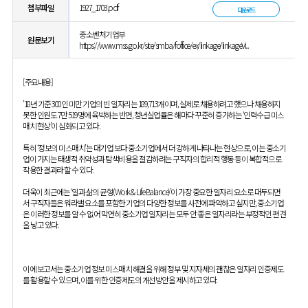
첨부파일
1927_1703.pdf
다운로드
중소벤처기업부
원문보기
https://www.mss.go.kr/site/smba/foffice/ex/linkage/linkageVi...
[주요내용]
’18년 기준 300인 미만 기업의 빈 일자리는 189,713개이며, 실제로 채용하려고 했으나 채용하지
못한 인원도 7만 519명에 육박하는 반면, 청년실업률은 해마다 꾸준히 증가하는 ‘인력수급 미스
매치 현상’이 심화되고 있다.
특히 ‘정보의 미스매치’는 대기업 보다 중소기업에서 더 강하게 나타나는 현상으로, 이는 중소기
업이 가지는 태생적 취약성과 탐색비용을 절감하려는 구직자의 합리적 행동 등이 복합적으로
작용한 결과라 할 수 있다.
더욱이 최근에는 ‘일과 삶의 균형(Work & Life Balance)’이 가장 중요한 일자리 요소로 대두되면
서 구직자들은 워라밸 요소를 포함한 기업의 다양한 정보를 사전에 파악하고 싶지만, 중소기업
은 이러한 정보를 알 수 없어 막연히 중소기업 일자리는 모두 안 좋은 일자리라는 부정적인 편견
을 낳고 있다.
이에 보고서는 중소기업 정보 미스매치 해결을 위해 정부 및 지자체의 괜찮은 일자리 인증제도
를 활용할 수 있으며, 이를 위한 인증제도의 개선방안을 제시하고 있다.