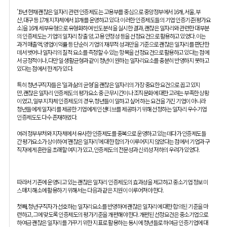
’19년 현재 괜찮은 일자리 관련 인증제도는 고용부를 중심으로 중앙정부에서 16개, 서울, 부
산, 대구 등 17개 지자체에서 18개를 운영하고 있다. 이러한 인증제도들의 기업 인증기준(평가요
소)을 16개 세부유형으로 유형화하여 빈도분석을 실시한 결과, 괜찮은 일자리와 관련한 대부분
의 인증제도는 기업의 일자리 창출 양, 고용 안정성 등을 선정요건으로 활용하고 있었다. 이는
과거 매출액, 영업이익률 등 단순히 기업의 재무적 성과만을 기준으로 괜찮은 일자리를 판단한
데서 벗어나 일자리의 질적 요소를 측정할 수 있는 항목을 선정요건으로 활용하고 있다는 점에
서 긍정적이나, 다만 일·생활균형과 같이 청년이 원하는 일자리요소를 충분히 반영하지 못하고
있다는 점에서 한계가 있다.
특히 청년구직자들은 ‘일과 삶의 균형’을 괜찮은 일자리의 가장 중요한 요건으로 꼽고 있지
만, 괜찮은 일자리 인증제도의 평가요소 중 근무시간이나 조직문화에 대한 고려는 부족한 상황
이었고, 일부 지자체 인증제도의 경우, 청년들이 일하고 싶어 하는 요건을 가진 기업이 아니라
청년들에게 일자리를 제공한 기업에게 인센티브를 제공하기 위해 선정하는 일자리 우수기업
인증제도도 다수 존재하였다.
여러 정부부처와 지자체에서 유사한 인증제도를 중복으로 운영하고 있는데다가 인증제도들
간 평가요소가 상이하여 ‘괜찮은 일자리’에 대한 합의가 이루어지지 않았다는 점에서 기업과 구
직자에게 혼란을 초래할 여지가 있고, 인증제도의 전문성과 신뢰성 저하의 우려가 있었다.
따라서 기존에 운영되고 있는 괜찮은 일자리 인증제도의 효과성을 제고하고 중소기업 정보 미
스매치 해소에 활용하기 위해서는 다음과 같은 지원이 이루어져야 한다.
첫째, 청년구직자가 선호하는 일자리요소를 반영하여 괜찮은 일자리에 대한 합의된 기준을 마
련하고, 그에 맞도록 인증제도의 평가기준을 개편해야 한다. 개편된 선정요건은 중소기업으로
하여금 괜찮은 일자리를 가꾸기 위한 지표로 활용하는 동시에 청년들로 하여금 인증기업에 대