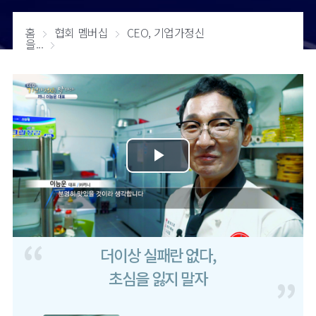
홈
협회 멤버십
CEO, 기업가정신
을...
더이상 실패란 없다,
초심을 잃지 말자