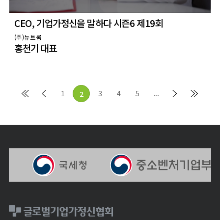
CEO, 기업가정신을 말하다 시즌6 제19회
(주)뉴트롬
홍천기 대표
처음
이전
1
3
4
5
...
다음
마지막
2