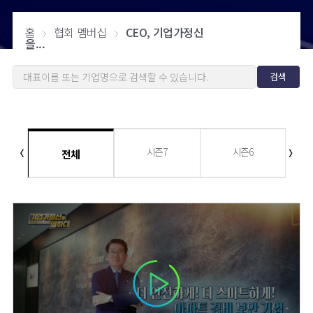
홈
협회 멤버십
CEO, 기업가정신
을...
검색
시즌7
시즌6
〈
전체
〉