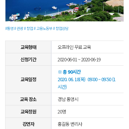
#통영 # 관광 # 창업 # 고용노동부 # 창업상담
교육형태
오프라인 무료 교육
신청기간
2020-06-01 ~ 2020-06-19
※ 총 90시간
교육일정
2020. 06. 18(목) 09:00 ~ 09:50 (1
시간)
교육 장소
경남 통영시
교육정원
20명
강연자
홍길동 변리사