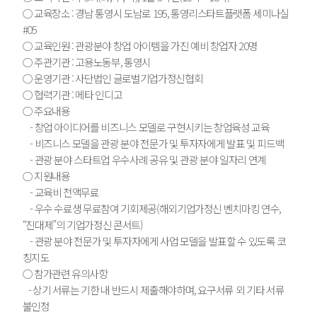
○ 교육장소 : 경남 통영시 도남로 195, 통영리스타트플랫폼 세미나실
#05
○ 교육인원 : 관광분야 창업 아이템을 가진 예비 창업자 20명
○ 주관기관 : 고용노동부, 통영시
○ 운영기관 : 사단법인 글로벌기업가정신협회
○ 협력기관 : 메타 인디고
○ 주요내용
- 창업 아이디어를 비즈니스 모델로 구현시키는 창업육성 교육
- 비즈니스 모델을 관광 분야 전문가 및 투자자에게 발표 및 피드백
- 관광 분야 스타트업 우수사례 공유 및 관광 분야 일자리 연계
○ 지원내용
- 교육비 전액무료
- 우수 수료생 무료참여 기회제공(해외기업가정신 벤치마킹 연수,
“진대제”의 기업가정신 콘서트)
- 관광 분야 전문가 및 투자자에게 사업 모델을 발표할 수 있도록 코
칭지도
○ 참가관련 유의사항
- 상기 서류는 기한 내 반드시 제출해야하며, 요구서류 외 기타 서류
불인정