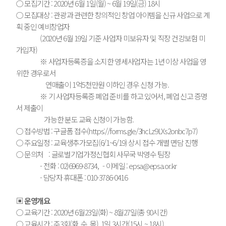
○ 모집기간 : 2020년 6월 1일(월) ~ 6월 19일(금) 18시
○ 모집대상 : 관광과 관련한 창의적인 창업 아이템을 신규 사업으로 계
획 중인 예비창업자
(2020년 6월 19일 기준 사업자 미보유자 및 직장 건강보험 미
가입자)
※ 사업자등록증을 소지한 영세사업자는 1년 이상 사업을 영
위한 경우로서
연매출이 1억5천만원 이하인 경우 신청 가능.
※ 기 사업자등록증 폐업 준비를 하고 있어서, 폐업 신고 증명
서 제출이
가능한 분도 교육 신청이 가능함.
○ 접수방법 : 구글폼 접수(
https://forms.gle/3hcLz9LXs2onbc7p7
)
○ 주요일정 : 교육생추가모집(6/1~6/19) 상시 접수 개별 면담 진행
○ 문의처 : 글로벌기업가정신협회 사무국 박영수 팀장
- 전화 : 02)6969-8734, - 이메일 : epsa@epsa.or.kr
- 담당자 휴대폰 : 010-3786-0416
▣ 운영개요
○ 교육기간 : 2020년 6월23일(화) ~ 8월27일(총 90시간)
○ 교육시간 : 주3회(화, 수, 목), 1일 3시간(15시 ~ 18시)